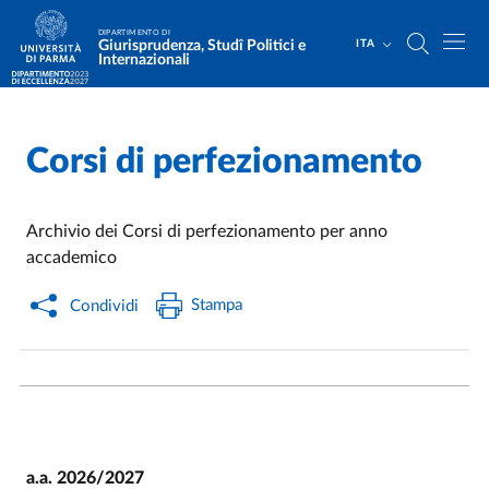
Salta al contenuto principale
Skip to footer
DIPARTIMENTO DI
Giurisprudenza, Studî Politici e
ITA
Internazionali
Corsi di perfezionamento
Home
/
Archivio dei Corsi di perfezionamento per anno
accademico
Stampa
Condividi
a.a. 2026/2027