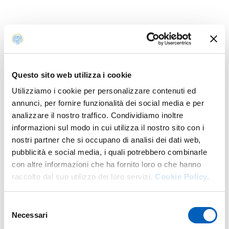
a.a. 2020/2021
Corso:
Dialoghi di Diritto processuale civile
Corso di formazione Valore PA
:
“
Organizzazione
Questo sito web utilizza i cookie
del lavoro e gestione dei conflitti individuali e
Utilizziamo i cookie per personalizzare contenuti ed
collettivi nella Pubblica Amministrazione
”
annunci, per fornire funzionalità dei social media e per
analizzare il nostro traffico. Condividiamo inoltre
informazioni sul modo in cui utilizza il nostro sito con i
a.a. 2019/2020
nostri partner che si occupano di analisi dei dati web,
pubblicità e social media, i quali potrebbero combinarle
Corso di formazione e aggiornamento per
Gestori
con altre informazioni che ha fornito loro o che hanno
della crisi da Sovraindebitamento
raccolto dal suo utilizzo dei loro servizi.
Cookie Policy.
Corso:
Dialoghi di Diritto processuale civile
Selezione
Necessari
Modificato il
27/07/2026
del