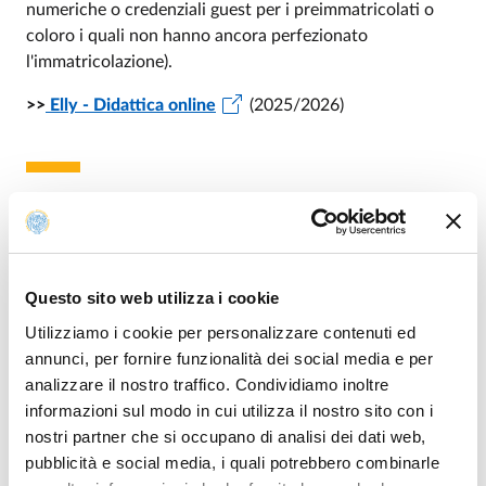
numeriche o credenziali guest per i preimmatricolati o
coloro i quali non hanno ancora perfezionato
l'immatricolazione).
>>
Elly - Didattica online
(2025/2026)
Archivio anni precedenti
GSPI A.A. 2024/2025
GSPI A.A. 2023/2024
Questo sito web utilizza i cookie
GSPI A.A. 2022/2023
Utilizziamo i cookie per personalizzare contenuti ed
GSPI A.A. 2021/2022
annunci, per fornire funzionalità dei social media e per
GSPI A.A. 2020/2021
analizzare il nostro traffico. Condividiamo inoltre
informazioni sul modo in cui utilizza il nostro sito con i
nostri partner che si occupano di analisi dei dati web,
pubblicità e social media, i quali potrebbero combinarle