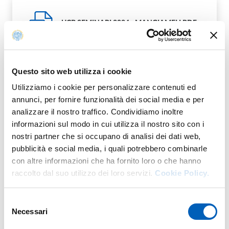
UCB SEMINARI 2024 - MANGIAMELI.PDF
PDF
Questo sito web utilizza i cookie
Utilizziamo i cookie per personalizzare contenuti ed
LOCANDINA LEZIONE INAUGURALE A.A.
annunci, per fornire funzionalità dei social media e per
PDF
2024_2025.PDF
analizzare il nostro traffico. Condividiamo inoltre
informazioni sul modo in cui utilizza il nostro sito con i
nostri partner che si occupano di analisi dei dati web,
pubblicità e social media, i quali potrebbero combinarle
con altre informazioni che ha fornito loro o che hanno
DEF. VOLPATO_13SETTEMBRE.PDF
raccolto dal suo utilizzo dei loro servizi.
Cookie Policy.
PDF
Selezione
Necessari
del
consenso