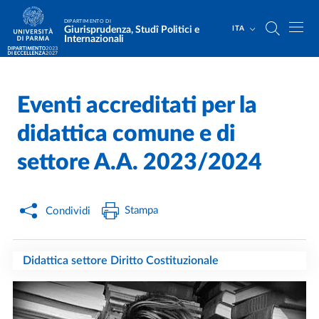
Salta al contenuto principale
Skip to footer
DIPARTIMENTO DI
Giurisprudenza, Studî Politici e
ITA
Internazionali
Eventi accreditati per la
Home
/
/
didattica comune e di
settore A.A. 2023/2024
Stampa
Condividi
Didattica settore Diritto Costituzionale