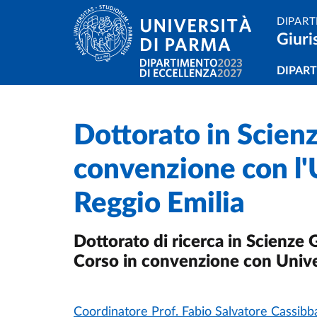
Salta al contenuto principale
Skip to footer
DIPART
Giuri
Navi
DIPAR
Dottorato in Scienz
Home
/
/
convenzione con l'
Reggio Emilia
Dottorato di ricerca in Scienze 
Corso in convenzione con Unive
Coordinatore Prof. Fabio Salvatore Cassibb