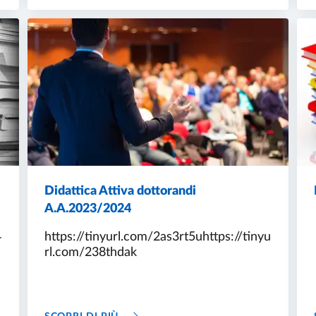
Didattica Attiva dottorandi
A.A.2023/2024
4
https://tinyurl.com/2as3rt5uhttps://tinyu
rl.com/238thdak
 DIDATTICA COMUNE E DI SETTORE A.A. 2023/2024
DIDATTICA ATTIVA DOTTORANDI A.A