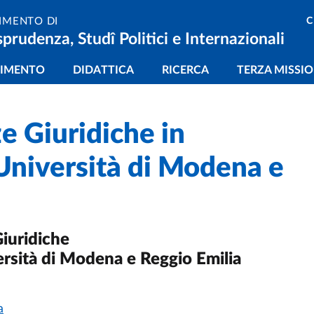
C
IMENTO DI
sprudenza, Studî Politici e Internazionali
gazione principale
TIMENTO
DIDATTICA
RICERCA
TERZA MISSI
e Giuridiche in
Università di Modena e
Giuridiche
rsità di Modena e Reggio Emilia
a