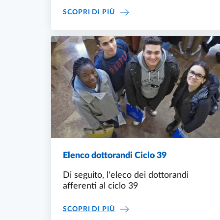
ATTIVITÀ FORMATIVA A.A. 2
SCOPRI DI PIÙ
Elenco dottorandi Ciclo 39
Di seguito, l'eleco dei dottorandi
afferenti al ciclo 39
ELENCO DOTTORANDI CICLO
SCOPRI DI PIÙ