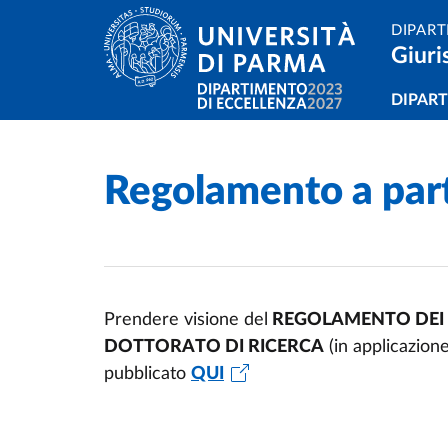
Salta al contenuto principale
Skip to footer
DIPART
Giuri
Navi
DIPAR
Regolamento a parti
Home
/
Prendere visione del
REGOLAMENTO DEI C
DOTTORATO DI RICERCA
(in applicazion
pubblicato
QUI