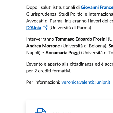
Dopo i saluti istituzionali di
Giovanni France
Giurisprudenza, Studî Politici e Internazional
Avvocati di Parma, inizieranno i lavori del
D’Aloia
(Università di Parma).
Interverranno
Tommaso Edoardo Frosini
(Un
Andrea Morrone
(Università di Bologna),
Sa
Napoli) e
Annamaria Poggi
(Università di To
L’evento è aperto alla cittadinanza ed è acc
per 2 crediti formativi.
Per informazioni:
veronica.valenti@unipr.it