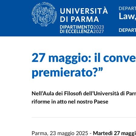
Skip to main content
Skip to footer
DEPAR
Law,
Navi
DEPAR
27 maggio: il conve
Home
/
/
premierato?”
Nell’Aula dei Filosofi dell’Università di P
riforme in atto nel nostro Paese
Parma, 23 maggio 2025 -
Martedì 27 maggio,