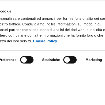
 cookie
rsonalizzare contenuti ed annunci, per fornire funzionalità dei soc
ostro traffico. Condividiamo inoltre informazioni sul modo in cui
i nostri partner che si occupano di analisi dei dati web, pubblicità 
bbero combinarle con altre informazioni che ha fornito loro o che
izzo dei loro servizi.
Cookie Policy.
Preferenze
Statistiche
Marketing
ARENT ADMINISTRATION
COMPETITIONS AND CALL FO
TENDERS
 NOTICE BOARD
STAFF
E AMICI DELL’UNIVERSITÀ DI