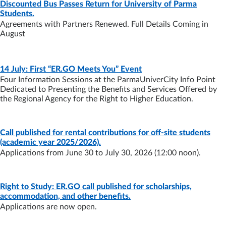
Discounted Bus Passes Return for University of Parma
NEWS
- LAST UPDATE:
31/07/2026
Students.
Agreements with Partners Renewed. Full Details Coming in
August
NEWS
- LAST UPDATE:
08/07/2026
14 July: First “ER.GO Meets You” Event
Four Information Sessions at the ParmaUniverCity Info Point
Dedicated to Presenting the Benefits and Services Offered by
the Regional Agency for the Right to Higher Education.
Call published for rental contributions for off-site students
NEWS
- LAST UPDATE:
01/07/2026
(academic year 2025/2026).
Applications from June 30 to July 30, 2026 (12:00 noon).
Right to Study: ER.GO call published for scholarships,
NEWS
- LAST UPDATE:
26/06/2026
accommodation, and other benefits.
Applications are now open.