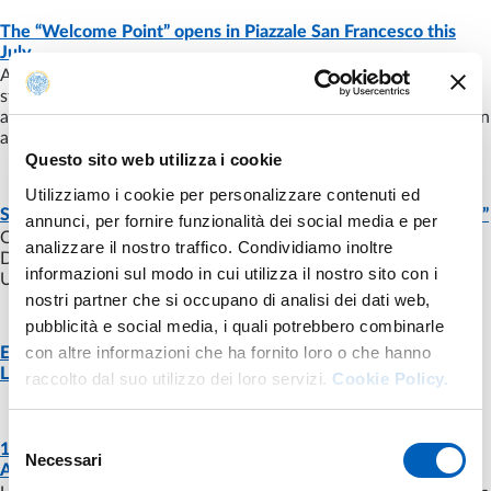
The “Welcome Point” opens in Piazzale San Francesco this
NEWS
- LAST UPDATE:
26/06/2026
July
A new reception point for prospective students, current
students, and incoming students: numerous service desks
available for information and assistance, catering to both Italian
and international users.
Questo sito web utilizza i cookie
Utilizziamo i cookie per personalizzare contenuti ed
NEWS
- LAST UPDATE:
15/05/2026
Summer School “Corporate & Food Law: a Global Perspective”
annunci, per fornire funzionalità dei social media e per
On Monday, May 18, the Summer School organized by the
analizzare il nostro traffico. Condividiamo inoltre
Department of Excellence in collaboration with Widener
informazioni sul modo in cui utilizza il nostro sito con i
University – Delaware Law School will begin.
nostri partner che si occupano di analisi dei dati web,
pubblicità e social media, i quali potrebbero combinarle
con altre informazioni che ha fornito loro o che hanno
English-language course units offered by the Department of
DOCUMENT
- LAST UPDATE:
21/05/2026
Law, Politics and International Studies
raccolto dal suo utilizzo dei loro servizi.
Cookie Policy.
Selezione
11–12 May: the Annual Conference of the “Food Law
NEWS
- LAST UPDATE:
11/05/2026
Necessari
del
Academics Network” at the University of Parma
consenso