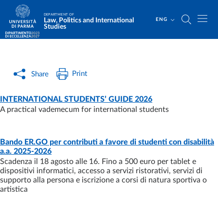
Skip to main content
Skip to footer
DEPARTMENT OF
Law, Politics and International
ENG
Studies
Print
Share
NEWS
- LAST UPDATE:
06/08/2026
INTERNATIONAL STUDENTS’ GUIDE 2026
A practical vademecum for international students
Bando ER.GO per contributi a favore di studenti con disabilità
NEWS
- LAST UPDATE:
05/08/2026
a.a. 2025-2026
Scadenza il 18 agosto alle 16. Fino a 500 euro per tablet e
dispositivi informatici, accesso a servizi ristorativi, servizi di
supporto alla persona e iscrizione a corsi di natura sportiva o
artistica