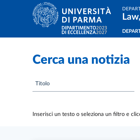
Skip to main content
Skip to footer
DEPAR
Law,
Navi
DEPAR
Cerca una notizia
Titolo
Inserisci un testo o seleziona un filtro e clic