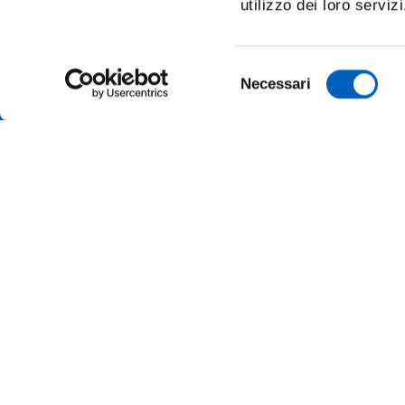
utilizzo dei loro serviz
Selezione
Necessari
del
consenso
TRANSP
ONLINE
ALUMNI 
PARMA
Università degli studi di Parma
Via Università, 12 - I 43121 Parma
SUSTAI
P.IVA 00308780345
Tel.
+39 0521 902111
MERCH
PEC:
protocollo@pec.unipr.it
PRESS 