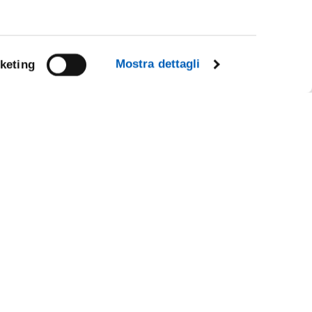
Mostra dettagli
keting
Facebook
Linkedin
R
Instagram
Youtube
TikTok
Flickr
X
WhatsApp
CE