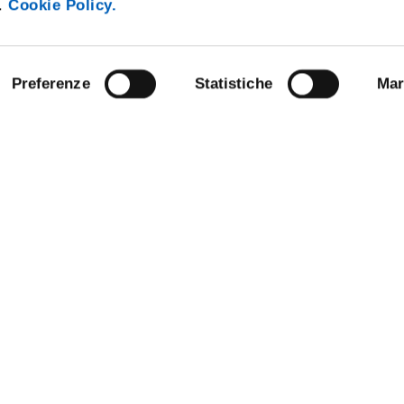
i.
Cookie Policy.
Preferenze
Statistiche
Mar
ARENT ADMINISTRATION
COMPETITIONS AND CALL FO
TENDERS
 NOTICE BOARD
STAFF
E AMICI DELL’UNIVERSITÀ DI
SUPPORT THE UNIVERSITY
NABLE UNIVERSITY
DATA PROTECTION - PRIVACY
ANDISING
URP - PUBLIC RELATIONS OFFI
OFFICE