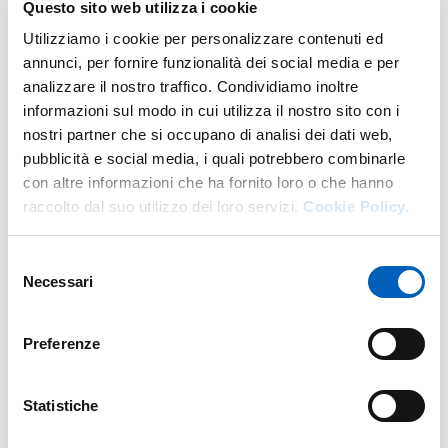
Questo sito web utilizza i cookie
volume di
Mario Schermi
,
Il lavoro della giustizia. Persone
Utilizziamo i cookie per personalizzare contenuti ed
e comunità alle prese con deviazioni e composizioni dei
annunci, per fornire funzionalità dei social media e per
legami,
con prefazione di
Ivo Lizzola
,
Castelvecchi, Roma,
analizzare il nostro traffico. Condividiamo inoltre
2024.
informazioni sul modo in cui utilizza il nostro sito con i
nostri partner che si occupano di analisi dei dati web,
Saranno presenti gli Autori.
pubblicità e social media, i quali potrebbero combinarle
La cittadinanza è invitata - Ingresso libero
con altre informazioni che ha fornito loro o che hanno
raccolto dal suo utilizzo dei loro servizi.
Cookie Policy.
Selezione
Modified on
31/01/2025
Necessari
del
consenso
Preferenze
Statistiche