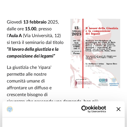
Giovedì
13 febbraio
2025,
dalle ore
15.00
, presso
l'
Aula A
(Via Università, 12)
si terrà il seminario dal titolo
“Il lavoro della giustizia e la
composizione dei legami”
La giustizia che 'ripara'
permette alle nostre
comunità umane di
affrontare un diffuso e
crescente bisogno di
sicurezza che nasconde una domanda, ben più
pregnante, di riconoscimento reciproco.
Il seminario intende proporre ai partecipanti il messaggio
della ‘giustizia riparativa’, attraverso la presentazione del