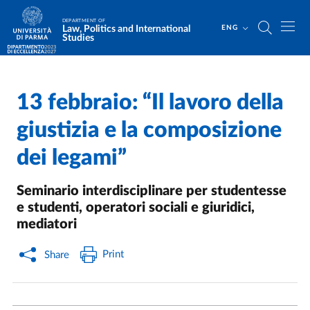
Skip to main content
Skip to footer
DEPARTMENT OF
Law, Politics and International
ENG
Studies
13 febbraio: “Il lavoro della
Home
/
/
giustizia e la composizione
dei legami”
Seminario interdisciplinare per studentesse
e studenti, operatori sociali e giuridici,
mediatori
Print
Share