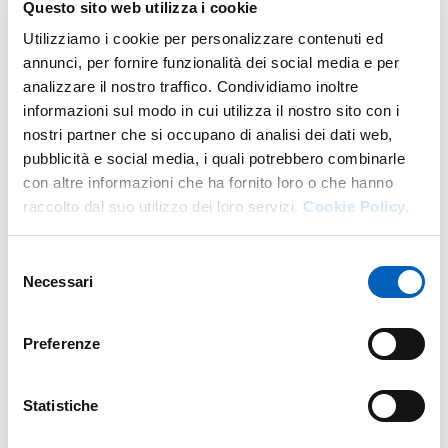
Questo sito web utilizza i cookie
volume di
Mario Schermi
,
Il lavoro della giustizia. Persone
Utilizziamo i cookie per personalizzare contenuti ed
e comunità alle prese con deviazioni e composizioni dei
annunci, per fornire funzionalità dei social media e per
legami,
con prefazione di
Ivo Lizzola
,
Castelvecchi, Roma,
analizzare il nostro traffico. Condividiamo inoltre
2024.
informazioni sul modo in cui utilizza il nostro sito con i
nostri partner che si occupano di analisi dei dati web,
Saranno presenti gli Autori.
pubblicità e social media, i quali potrebbero combinarle
La cittadinanza è invitata - Ingresso libero
con altre informazioni che ha fornito loro o che hanno
raccolto dal suo utilizzo dei loro servizi.
Cookie Policy.
Selezione
Modificato il
31/01/2025
Necessari
del
consenso
Preferenze
Statistiche