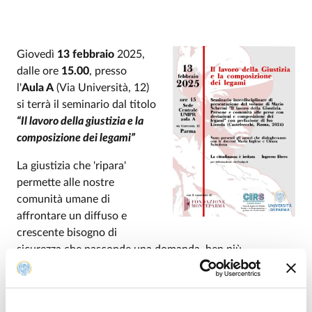
Giovedì
13 febbraio
2025,
dalle ore
15.00
, presso
l'
Aula A
(Via Università, 12)
si terrà il seminario dal titolo
“Il lavoro della giustizia e la
composizione dei legami”
La giustizia che 'ripara'
permette alle nostre
comunità umane di
affrontare un diffuso e
crescente bisogno di
sicurezza che nasconde una domanda, ben più
pregnante, di riconoscimento reciproco.
Il seminario intende proporre ai partecipanti il messaggio
della ‘giustizia riparativa’, attraverso la presentazione del