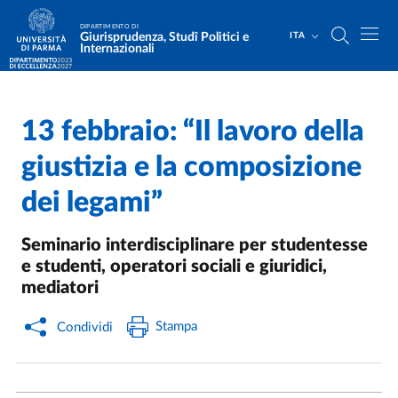
Salta al contenuto principale
Skip to footer
DIPARTIMENTO DI
Giurisprudenza, Studî Politici e
ITA
Internazionali
13 febbraio: “Il lavoro della
Home
/
Cerca una notizia
/
giustizia e la composizione
dei legami”
Seminario interdisciplinare per studentesse
e studenti, operatori sociali e giuridici,
mediatori
Stampa
Condividi