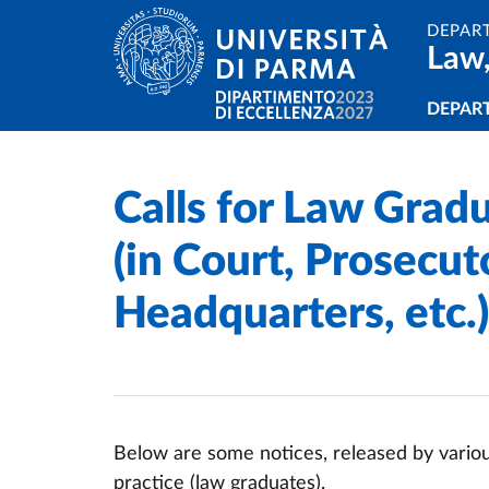
Skip to main content
Skip to footer
DEPAR
Law,
Navi
DEPAR
Calls for Law Gradu
Home
/
Orientation
/
(in Court, Prosecuto
Headquarters, etc.)
Below are some notices, released by various
practice (law graduates).