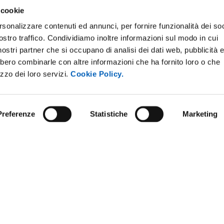
 cookie
rsonalizzare contenuti ed annunci, per fornire funzionalità dei soc
ostro traffico. Condividiamo inoltre informazioni sul modo in cui
i nostri partner che si occupano di analisi dei dati web, pubblicità 
bbero combinarle con altre informazioni che ha fornito loro o che
izzo dei loro servizi.
Cookie Policy.
Preferenze
Statistiche
Marketing
ARENT ADMINISTRATION
COMPETITIONS AND CALL FO
TENDERS
 NOTICE BOARD
STAFF
E AMICI DELL’UNIVERSITÀ DI
SUPPORT THE UNIVERSITY