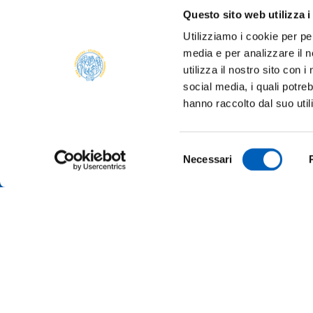
Questo sito web utilizza i
Utilizziamo i cookie per pe
media e per analizzare il n
utilizza il nostro sito con 
social media, i quali potre
hanno raccolto dal suo util
Selezione
Necessari
del
consenso
TRANSP
ONLINE
ALUMNI 
PARMA
Università degli studi di Parma
Via Università, 12 - I 43121 Parma