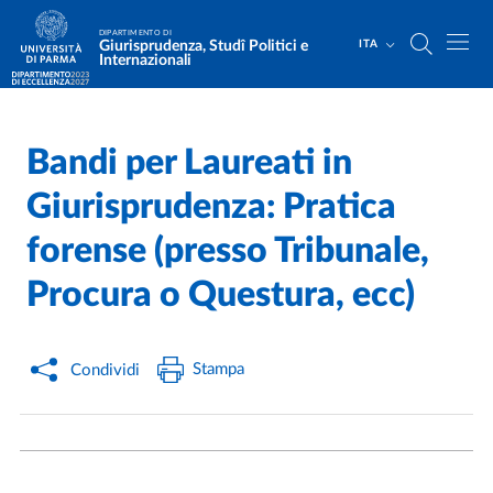
Salta al contenuto principale
Skip to footer
DIPARTIMENTO DI
Giurisprudenza, Studî Politici e
ITA
Internazionali
Bandi per Laureati in
Home
/
Orientamento
/
Giurisprudenza: Pratica
forense (presso Tribunale,
Procura o Questura, ecc)
Stampa
Condividi