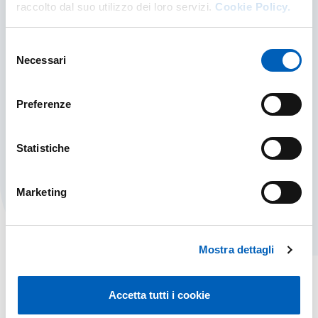
raccolto dal suo utilizzo dei loro servizi.
Cookie Policy.
Selezione
Necessari
del
consenso
Preferenze
Post Laurea
Statistiche
POST LAUREA
SCOPRI DI PIÙ
Marketing
Mostra dettagli
Accetta tutti i cookie