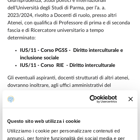
Giurisprudenza, Studî politici e internazionali
dell’Università degli Studi di Parma, per l’a. a.
2023/2024, rivolto a Docenti di ruolo, presso altri
Atenei, con qualifica di Professore di prima e di seconda
fascia e di Ricercatore universitario a tempo
determinato:
IUS/11 - Corso PGSS - Diritto interculturale e
inclusione sociale
IUS/11 - Corso RIE - Diritto interculturale
Gli eventuali aspiranti, docenti strutturati di altri atenei,
dovranno inoltrare, agli uffici amministrativi del
dipartimento, apposita domanda, redatta in carta libera e
indirizzata al direttore del dipartimento, indicando la
propria disponibilità a svolgere tale insegnamento a
titolo gratuito.
Questo sito web utilizza i cookie
Utilizziamo i cookie per personalizzare contenuti ed
annunci, per fornire funzionalità dei social media e per