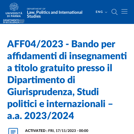
Skip to main content
Skip to footer
DEPARTMENT OF
Law, Politics and International
ENG
Studies
AFF04/2023 - Bando per
Home
/
/
affidamenti di insegnamenti
a titolo gratuito presso il
Dipartimento di
Giurisprudenza, Studi
politici e internazionali –
a.a. 2023/2024
ACTIVATED :
FRI, 17/11/2023 - 00:00