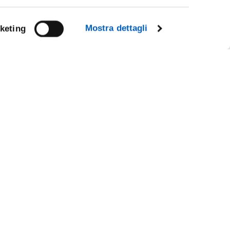
Mostra dettagli
keting
Facebook
Linkedin
R
Instagram
Youtube
TikTok
Flickr
X
WhatsApp
CE