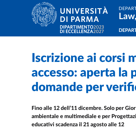
Skip to main content
Skip to footer
DEPAR
Law,
Navi
DEPAR
Iscrizione ai corsi m
Home
/
/
accesso: aperta la
domande per verific
Fino alle 12 dell’11 dicembre. Solo per Gio
ambientale e multimediale e per Progettaz
educativi scadenza il 21 agosto alle 12