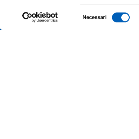
Selezione
Necessari
del
consenso
TRANSP
ONLINE
ALUMNI 
PARMA
Università degli studi di Parma
Via Università, 12 - I 43121 Parma
SUSTAI
P.IVA 00308780345
Tel.
+39 0521 902111
MERCH
PEC:
protocollo@pec.unipr.it
PRESS 