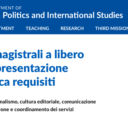
TMENT OF
 Politics and International Studies
gazione principale
TMENT
TEACHING
RESEARCH
THIRD MISSIO
agistrali a libero
 presentazione
a requisiti
rnalismo, cultura editoriale, comunicazione
ione e coordinamento dei servizi