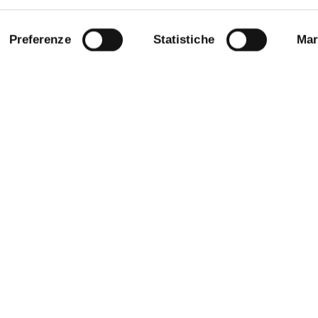
Preferenze
Statistiche
Mar
ARENT ADMINISTRATION
COMPETITIONS AND CALL FO
TENDERS
 NOTICE BOARD
STAFF
E AMICI DELL’UNIVERSITÀ DI
SUPPORT THE UNIVERSITY
NABLE UNIVERSITY
DATA PROTECTION - PRIVACY
ANDISING
URP - PUBLIC RELATIONS OFFI
OFFICE