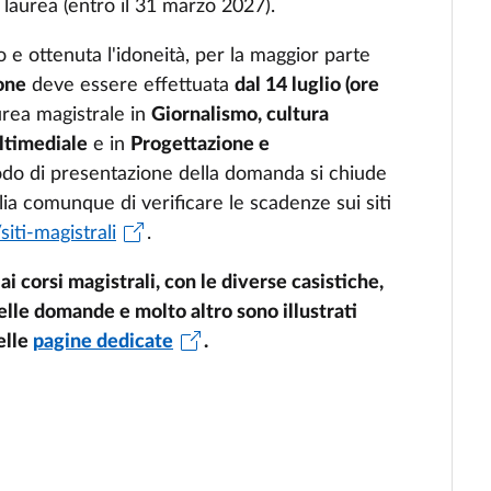
 laurea (entro il 31 marzo 2027).
 e ottenuta l'idoneità, per la maggior parte
ione
deve essere effettuata
dal 14 luglio (ore
aurea magistrale in
Giornalismo, cultura
ltimediale
e in
Progettazione e
odo di presentazione della domanda si chiude
glia comunque di verificare le scadenze sui siti
/siti-magistrali
.
 ai corsi magistrali, con le diverse casistiche,
elle domande e molto altro sono illustrati
elle
pagine dedicate
.