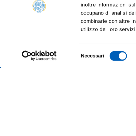
inoltre informazioni sul
occupano di analisi dei
combinarle con altre in
utilizzo dei loro serviz
Selezione
Necessari
del
consenso
TRANSP
ONLINE
ALUMNI 
PARMA
Università degli studi di Parma
Via Università, 12 - I 43121 Parma
SUSTAI
P.IVA 00308780345
Tel.
+39 0521 902111
MERCH