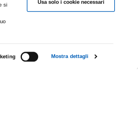
Usa solo i cookie necessari
e si
suo
Mostra dettagli
keting
Facebook
Linkedin
R
Instagram
Youtube
TikTok
Flickr
X
WhatsApp
CE