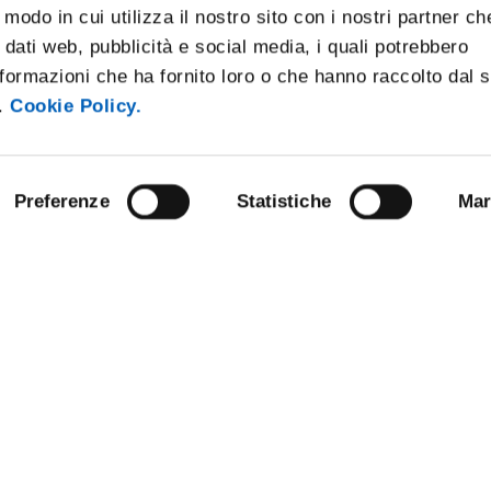
 modo in cui utilizza il nostro sito con i nostri partner ch
 dati web, pubblicità e social media, i quali potrebbero
formazioni che ha fornito loro o che hanno raccolto dal 
i.
Cookie Policy.
Preferenze
Statistiche
Mar
ARENT ADMINISTRATION
COMPETITIONS AND CALL FO
TENDERS
 NOTICE BOARD
STAFF
E AMICI DELL’UNIVERSITÀ DI
SUPPORT THE UNIVERSITY
NABLE UNIVERSITY
DATA PROTECTION - PRIVACY
ANDISING
URP - PUBLIC RELATIONS OFFI