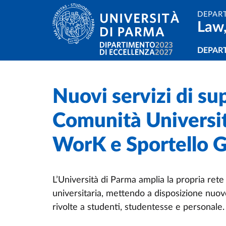
Skip to main content
Skip to footer
DEPAR
Law,
Navi
DEPAR
Nuovi servizi di su
Home
/
/
Comunità Universit
WorK e Sportello G
L’Università di Parma amplia la propria rete
universitaria, mettendo a disposizione nuov
rivolte a studenti, studentesse e personale.