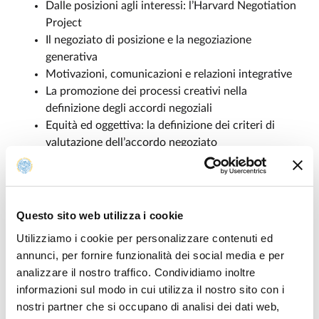
Dalle posizioni agli interessi: l’Harvard Negotiation
Project
Il negoziato di posizione e la negoziazione
generativa
Motivazioni, comunicazioni e relazioni integrative
La promozione dei processi creativi nella
definizione degli accordi negoziali
Equità ed oggettiva: la definizione dei criteri di
valutazione dell’accordo negoziato
E' prevista l’
attribuzione
di
4 CFU extracurricolari
, in
favore di coloro che parteciperanno agli incontri.
Questo sito web utilizza i cookie
Utilizziamo i cookie per personalizzare contenuti ed
annunci, per fornire funzionalità dei social media e per
ISCRIZIONI:
analizzare il nostro traffico. Condividiamo inoltre
informazioni sul modo in cui utilizza il nostro sito con i
I partecipanti possono iscriversi esclusivamente
nostri partner che si occupano di analisi dei dati web,
mediante la compilazione ed invio del form reperibile al