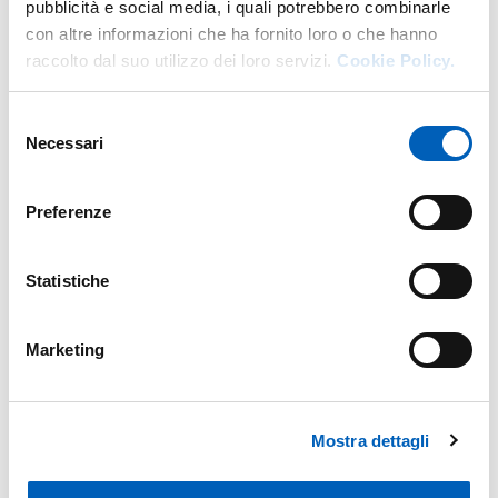
pubblicità e social media, i quali potrebbero combinarle
seguente link o QRCODE
con altre informazioni che ha fornito loro o che hanno
https://form.jotform.com/252854337789373
entro il
raccolto dal suo utilizzo dei loro servizi.
Cookie Policy.
06/11/2025
.
Per ulteriori informazioni è possibile scrivere a:
Selezione
mediazione.parma@aequitasadr.it
Necessari
del
consenso
Preferenze
LOCANDINA SEMINARIO "TECNICHE DI
MEDIAZIONE, NEGOZIAZIONE E
Statistiche
PDF
GESTIONE DEL CONFLITTO"
Marketing
Mostra dettagli
Modified on
22/10/2025