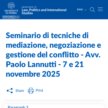
Skip to main content
Skip to footer
DEPARTMENT OF
Law, Politics and International
ENG
Studies
Seminario di tecniche di
Home
/
/
mediazione, negoziazione e
gestione del conflitto - Avv.
Paolo Lannutti - 7 e 21
novembre 2025
Print
Share
Paragraph 3