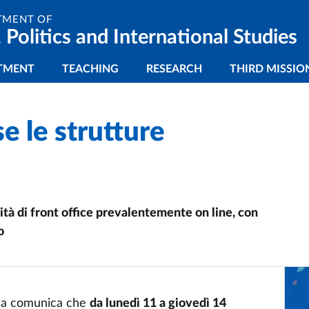
TMENT OF
 Politics and International Studies
gazione principale
TMENT
TEACHING
RESEARCH
THIRD MISSIO
e le strutture
vità di front office prevalentemente on line, con
o
rma comunica che
da lunedì 11 a giovedì 14