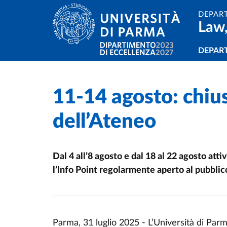
Skip to main content
Skip to footer
DEPAR
Law,
Navi
DEPAR
11-14 agosto: chius
Home
/
/
dell’Ateneo
Dal 4 all’8 agosto e dal 18 al 22 agosto atti
l’lnfo Point regolarmente aperto al pubblic
Parma, 31 luglio 2025 - L’Università di Pa