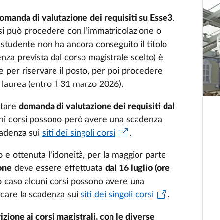
omanda di valutazione
dei requisiti su Esse3
.
 si può procedere con l’immatricolazione o
o studente non ha ancora conseguito il titolo
enza prevista dal corso magistrale scelto) è
ne per riservare il posto, per poi procedere
 laurea (entro il 31 marzo 2026).
ntare
domanda di valutazione dei requisiti
dal
ni corsi possono però avere una scadenza
scadenza sui
siti dei singoli corsi
.
 e ottenuta l'idoneità, per la maggior parte
ione
deve essere effettuata
dal 16 luglio (ore
 caso alcuni corsi possono avere una
ficare la scadenza sui
siti dei singoli corsi
.
rizione ai corsi magistrali, con le diverse