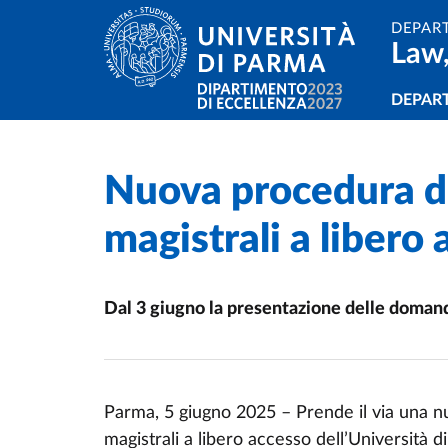
Skip to main content
Skip to footer
DEPAR
Law,
Navi
DEPAR
Nuova procedura di 
Home
/
/
magistrali a libero
Dal 3 giugno la presentazione delle domande
Parma, 5 giugno 2025 – Prende il via una nu
magistrali a libero accesso dell’Università 