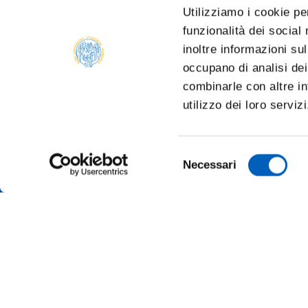
Utilizziamo i cookie pe
funzionalità dei social
inoltre informazioni sul
occupano di analisi dei
combinarle con altre in
utilizzo dei loro serviz
Selezione
Necessari
del
consenso
TRANSP
ONLINE
ALUMNI 
PARMA
Università degli studi di Parma