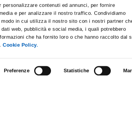
r personalizzare contenuti ed annunci, per fornire
 media e per analizzare il nostro traffico. Condividiamo
 modo in cui utilizza il nostro sito con i nostri partner ch
 dati web, pubblicità e social media, i quali potrebbero
formazioni che ha fornito loro o che hanno raccolto dal 
i.
Cookie Policy.
Preferenze
Statistiche
Mar
ARENT ADMINISTRATION
COMPETITIONS AND CALL FO
TENDERS
 NOTICE BOARD
STAFF
E AMICI DELL’UNIVERSITÀ DI
SUPPORT THE UNIVERSITY