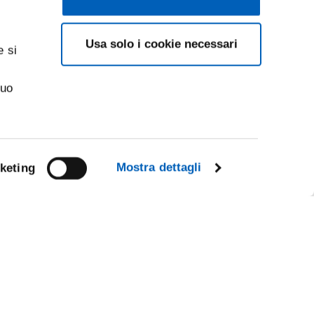
Usa solo i cookie necessari
e si
suo
Mostra dettagli
keting
Facebook
Linkedin
R
Instagram
Youtube
TikTok
Flickr