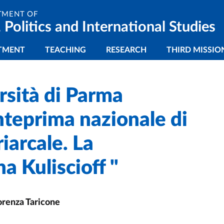
TMENT OF
 Politics and International Studies
gazione principale
TMENT
TEACHING
RESEARCH
THIRD MISSIO
rsità di Parma
nteprima nazionale di
iarcale. La
a Kuliscioff "
iorenza Taricone