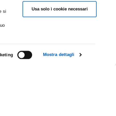
Usa solo i cookie necessari
e si
suo
Mostra dettagli
keting
Facebook
Linkedin
R
Instagram
Youtube
TikTok
Flickr
X
WhatsApp