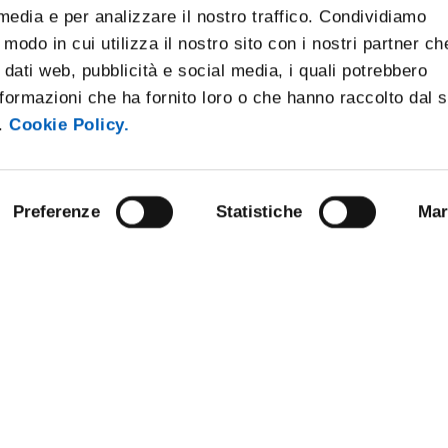
 media e per analizzare il nostro traffico. Condividiamo
 modo in cui utilizza il nostro sito con i nostri partner ch
 dati web, pubblicità e social media, i quali potrebbero
formazioni che ha fornito loro o che hanno raccolto dal 
i.
Cookie Policy.
Preferenze
Statistiche
Mar
ARENT ADMINISTRATION
COMPETITIONS AND CALL FO
TENDERS
 NOTICE BOARD
STAFF
E AMICI DELL’UNIVERSITÀ DI
SUPPORT THE UNIVERSITY
NABLE UNIVERSITY
DATA PROTECTION - PRIVACY