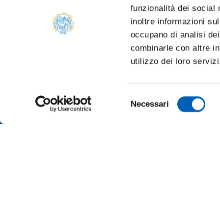
funzionalità dei social
inoltre informazioni sul
occupano di analisi dei
combinarle con altre in
utilizzo dei loro serviz
Selezione
Necessari
del
consenso
TRANSP
ONLINE
ALUMNI 
PARMA
Università degli studi di Parma
Via Università, 12 - I 43121 Parma
SUSTAI