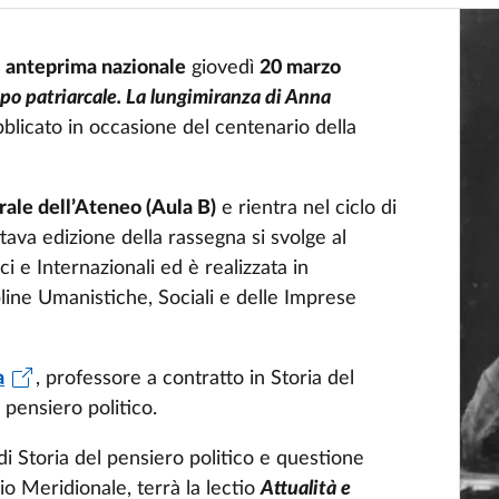
n
anteprima nazionale
giovedì
20 marzo
mpo patriarcale. La lungimiranza di Anna
blicato in occasione del centenario della
rale dell’Ateneo (Aula B)
e rientra nel ciclo di
ottava edizione della rassegna si svolge al
i e Internazionali ed è realizzata in
line Umanistiche, Sociali e delle Imprese
a
, professore a contratto in Storia del
l pensiero politico.
di Storia del pensiero politico e questione
io Meridionale, terrà la lectio
Attualità e