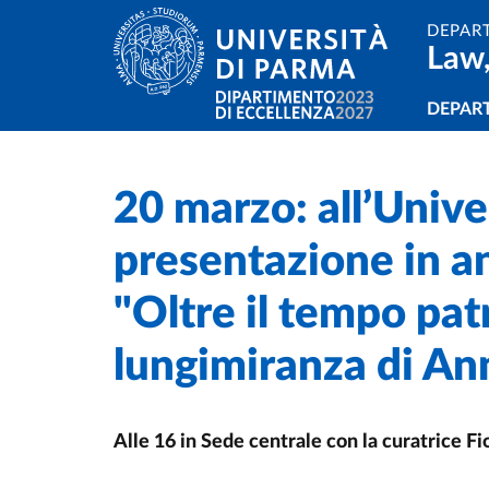
Skip to main content
Skip to footer
DEPAR
Law,
Navi
DEPAR
20 marzo: all’Unive
Home
/
/
presentazione in a
"Oltre il tempo patr
lungimiranza di Ann
Alle 16 in Sede centrale con la curatrice F