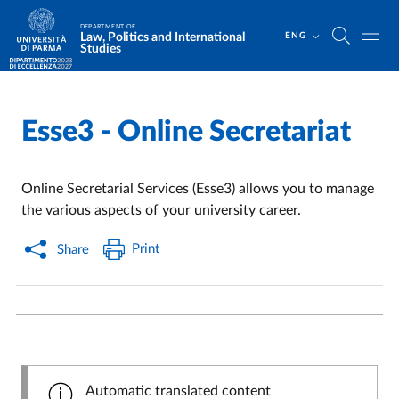
Skip to main content
Skip to footer
DEPARTMENT OF
Law, Politics and International
ENG
Studies
Esse3 - Online Secretariat
Home
/
/
Online Secretarial Services (Esse3) allows you to manage
the various aspects of your university career.
Print
Share
Automatic translated content