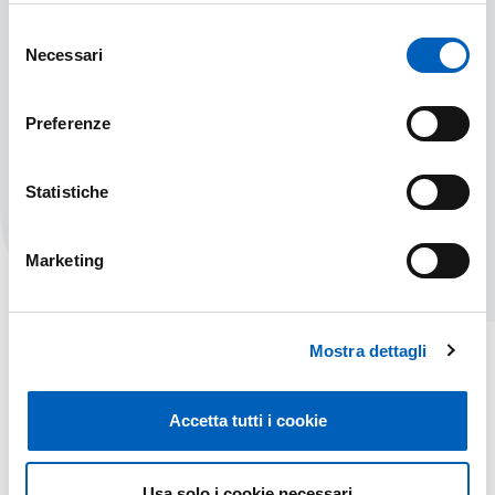
Selezione
Online services
Necessari
del
consenso
The range of services that can be accessed
directly with a computer connected to the
Preferenze
network is constantly expanding.
ONLINE SERVICES
FIND OUT MORE
Statistiche
Marketing
Mostra dettagli
Accetta tutti i cookie
Usa solo i cookie necessari