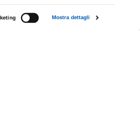
Mostra dettagli
keting
Facebook
Linkedin
Instagram
Youtube
TikTok
Flickr
CY
X
WhatsApp
IL