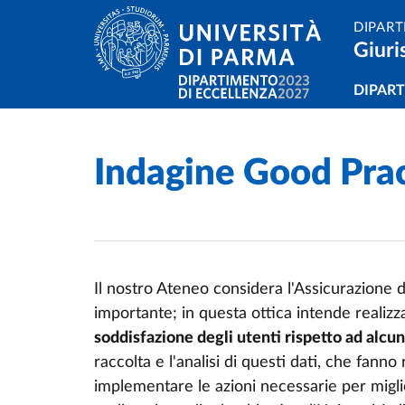
Salta al contenuto principale
Skip to footer
DIPART
Giuri
Navi
DIPAR
Indagine Good Pra
Home
/
Cerca una notizia
/
Il nostro Ateneo considera l'Assicurazione d
importante; in questa ottica intende realizz
soddisfazione degli utenti rispetto ad alcun
raccolta e l'analisi di questi dati, che fann
implementare le azioni necessarie per miglior