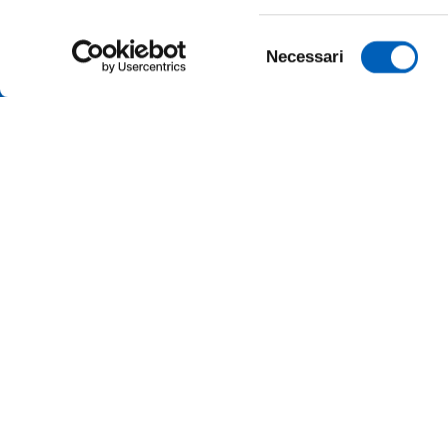
Selezione
Necessari
del
consenso
AMMINI
ALBO O
ALUMNI 
PARMA
Università degli studi di Parma
Via Università, 12 - I 43121 Parma
ATENEO
P.IVA 00308780345
Tel.
+39 0521 902111
MERCH
PEC:
protocollo@pec.unipr.it
UFFICI