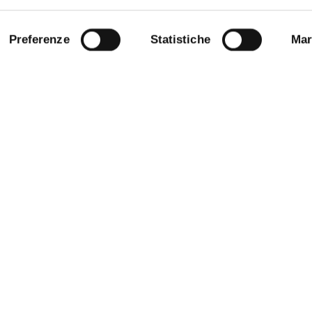
Preferenze
Statistiche
Mar
STRAZIONE TRASPARENTE
BANDI E CONCORSI
NLINE
PERSONALE
E AMICI DELL’UNIVERSITÀ DI
SOSTIENI L'ATENEO
PROTEZIONE DEI DATI - PRIVA
 SOSTENIBILE
URP - UFFICIO RELAZIONI CON 
ANDISING
PUBBLICO
O STAMPA