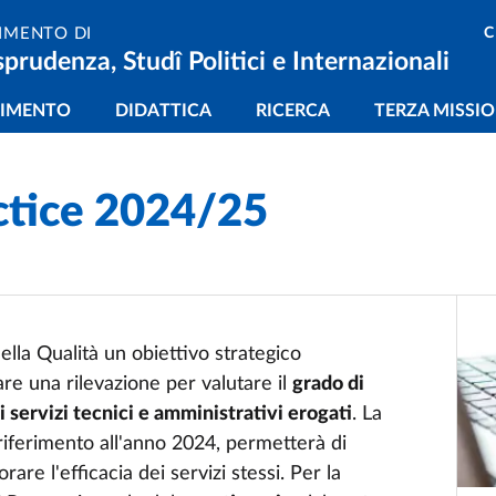
C
IMENTO DI
sprudenza, Studî Politici e Internazionali
gazione principale
TIMENTO
DIDATTICA
RICERCA
TERZA MISSI
ctice 2024/25
ella Qualità un obiettivo strategico
are una rilevazione per valutare il
grado di
i servizi tecnici e amministrativi erogati
. La
o riferimento all'anno 2024, permetterà di
are l'efficacia dei servizi stessi. Per la