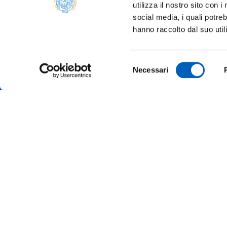
utilizza il nostro sito con 
social media, i quali potre
hanno raccolto dal suo util
Selezione
Necessari
del
consenso
AMMINI
ALBO O
ALUMNI 
PARMA
Università degli studi di Parma
Via Università, 12 - I 43121 Parma
ATENEO
P.IVA 00308780345
Tel.
+39 0521 902111
MERCH
PEC:
protocollo@pec.unipr.it
UFFICI