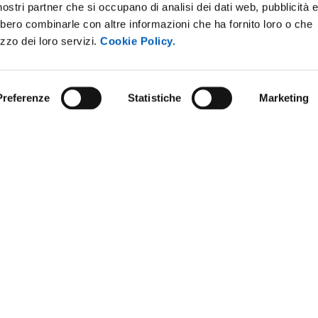
i nostri partner che si occupano di analisi dei dati web, pubblicità 
bbero combinarle con altre informazioni che ha fornito loro o che
izzo dei loro servizi.
Cookie Policy.
Preferenze
Statistiche
Marketing
STRAZIONE TRASPARENTE
BANDI E CONCORSI
NLINE
PERSONALE
E AMICI DELL’UNIVERSITÀ DI
SOSTIENI L'ATENEO
PROTEZIONE DEI DATI - PRIVA
 SOSTENIBILE
URP - UFFICIO RELAZIONI CON 
ANDISING
PUBBLICO
O STAMPA