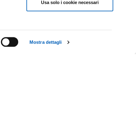
Usa solo i cookie necessari
e
Mostra dettagli
Facebook
Linkedin
Instagram
Youtube
TikTok
Flickr
CY
X
WhatsApp
IL