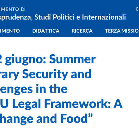
C
IMENTO DI
sprudenza, Studî Politici e Internazionali
gazione principale
TIMENTO
DIDATTICA
RICERCA
TERZA MISSI
22 giugno: Summer
ary Security and
lenges in the
EU Legal Framework: A
Change and Food”