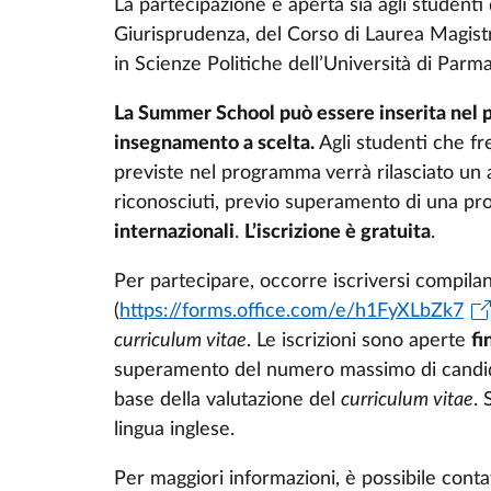
La partecipazione è aperta sia agli studenti
Giurisprudenza, del Corso di Laurea Magistr
in Scienze Politiche dell’Università di Parma
La Summer School può essere inserita nel pi
insegnamento a scelta.
Agli studenti che f
previste nel programma
verrà rilasciato un
riconosciuti, previo superamento di una pro
internazionali
.
L’iscrizione è gratuita
.
Per partecipare, occorre iscriversi compil
(
https://forms.office.com/e/h1FyXLbZk7
curriculum vitae
. Le iscrizioni sono aperte
fi
superamento del numero massimo di candidat
base della valutazione del
curriculum vitae
.
lingua inglese.
Per maggiori informazioni, è possibile conta