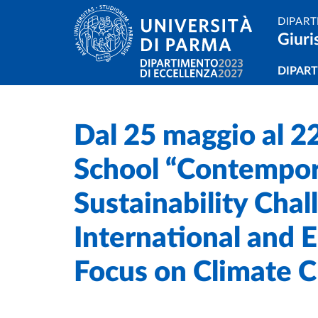
Salta al contenuto principale
Skip to footer
DIPART
Giuri
Navi
DIPAR
Dal 25 maggio al 
Home
/
Cerca una notizia
/
School “Contempor
Sustainability Chal
International and 
Focus on Climate 