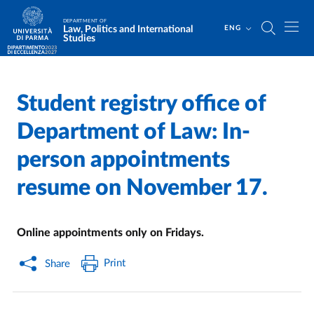
Skip to main content
Skip to footer
DEPARTMENT OF
Law, Politics and International
ENG
Studies
Student registry office of
Home
/
Department of Law: In-
person appointments
resume on November 17.
Online appointments only on Fridays.
Print
Share