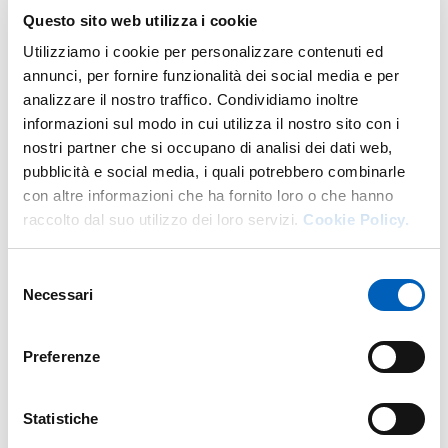
person appointments, following a closure due to building
Questo sito web utilizza i cookie
maintenance work.
Utilizziamo i cookie per personalizzare contenuti ed
annunci, per fornire funzionalità dei social media e per
In-person appointments will be available Monday
analizzare il nostro traffico. Condividiamo inoltre
through Thursday from 9:30 a.m. to 11:00 a.m., while
informazioni sul modo in cui utilizza il nostro sito con i
online appointments will remain available by reservation
nostri partner che si occupano di analisi dei dati web,
on Fridays, also from 9:30 a.m. to 11:00 a.m.
pubblicità e social media, i quali potrebbero combinarle
(
reservations online
).
con altre informazioni che ha fornito loro o che hanno
Info
:
segreteria.giurisprudenza@unipr.it
raccolto dal suo utilizzo dei loro servizi.
Cookie Policy.
Selezione
Modified on
13/11/2025
Necessari
del
consenso
Preferenze
Statistiche