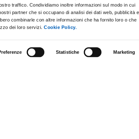
ostro traffico. Condividiamo inoltre informazioni sul modo in cui
i nostri partner che si occupano di analisi dei dati web, pubblicità 
bbero combinarle con altre informazioni che ha fornito loro o che
izzo dei loro servizi.
Cookie Policy.
Preferenze
Statistiche
Marketing
STRAZIONE TRASPARENTE
BANDI E CONCORSI
NLINE
PERSONALE
E AMICI DELL’UNIVERSITÀ DI
SOSTIENI L'ATENEO
PROTEZIONE DEI DATI - PRIVA
 SOSTENIBILE
URP - UFFICIO RELAZIONI CON 
ANDISING
PUBBLICO