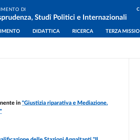
C
IMENTO DI
sprudenza, Studî Politici e Internazionali
gazione principale
TIMENTO
DIDATTICA
RICERCA
TERZA MISSI
anente in
"Giustizia riparativa e Mediazione.
"
alificazione delle Stazioni Appaltanti "Il