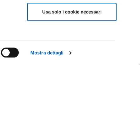
Usa solo i cookie necessari
e
Mostra dettagli
Facebook
Linkedin
Instagram
Youtube
TikTok
Flickr
CY
X
WhatsApp
IL