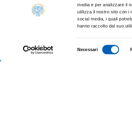
media e per analizzare il n
utilizza il nostro sito con 
social media, i quali potre
hanno raccolto dal suo util
Selezione
Necessari
del
consenso
AMMINI
ALBO O
ALUMNI 
PARMA
Università degli studi di Parma
Via Università, 12 - I 43121 Parma
ATENEO
P.IVA 00308780345
Tel.
+39 0521 902111
MERCH