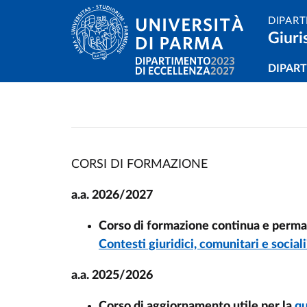
Salta al contenuto principale
Skip to footer
DIPART
Giuri
Navi
DIPAR
Home
/
CORSI DI FORMAZIONE
a.a. 2026/2027
Corso di formazione continua e perm
Contesti giuridici, comunitari e sociali
a.a. 2025/2026
Corso di aggiornamento utile per la
qu