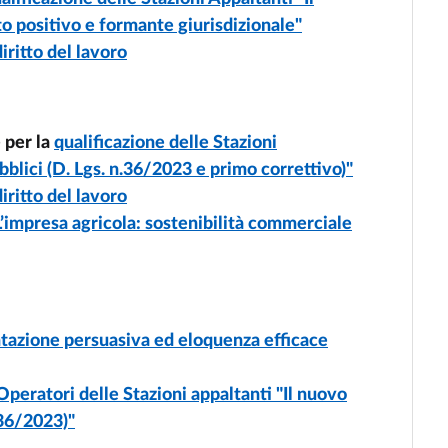
tto positivo e formante giurisdizionale"
diritto del lavoro
 per la
qualificazione delle Stazioni
bblici (D. Lgs. n.36/2023 e primo correttivo)"
diritto del lavoro
L’impresa agricola: sostenibilità commerciale
azione persuasiva ed eloquenza efficace
Operatori delle Stazioni appaltanti "Il nuovo
 36/2023)"