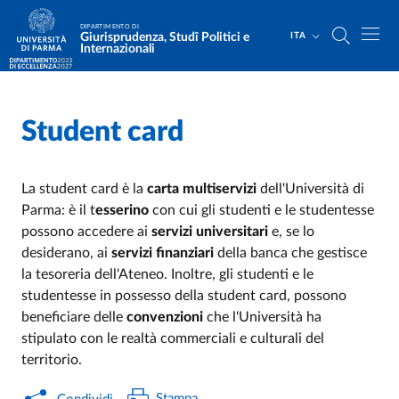
Salta al contenuto principale
Skip to footer
DIPARTIMENTO DI
Giurisprudenza, Studî Politici e
ITA
Internazionali
Student card
Home
/
La student card è la
carta multiservizi
dell'Università di
Parma: è il t
esserino
con cui gli studenti e le studentesse
possono accedere ai
servizi universitari
e, se lo
desiderano, ai
servizi finanziari
della banca che gestisce
la tesoreria dell'Ateneo. Inoltre, gli studenti e le
studentesse in possesso della student card, possono
beneficiare delle
convenzioni
che l'Università ha
stipulato con le realtà commerciali e culturali del
territorio.
Stampa