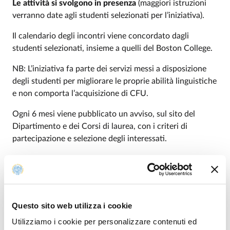
Le attività si svolgono in presenza
(maggiori istruzioni
verranno date agli studenti selezionati per l’iniziativa).
Il calendario degli incontri viene concordato dagli
studenti selezionati, insieme a quelli del Boston College.
NB: L’iniziativa fa parte dei servizi messi a disposizione
degli studenti per migliorare le proprie abilità linguistiche
e non comporta l’acquisizione di CFU.
Ogni 6 mesi viene pubblicato un avviso, sul sito del
Dipartimento e dei Corsi di laurea, con i criteri di
partecipazione e selezione degli interessati.
Docente di riferimento (Prof. Fabio
Corigliano:
fabio.corigliano@unipr.it
).
Questo sito web utilizza i cookie
Modificato il
08/05/2026
Utilizziamo i cookie per personalizzare contenuti ed