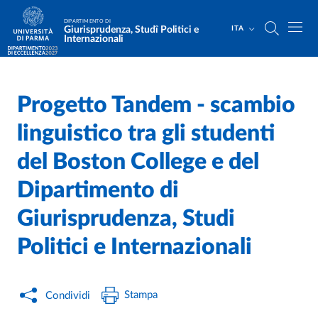
Salta al contenuto principale
Skip to footer
DIPARTIMENTO DI
Giurisprudenza, Studî Politici e
ITA
Internazionali
Progetto Tandem - scambio
Home
/
linguistico tra gli studenti
del Boston College e del
Dipartimento di
Giurisprudenza, Studi
Politici e Internazionali
Stampa
Condividi