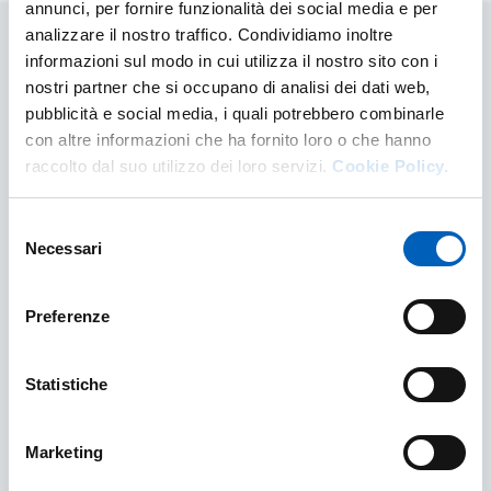
annunci, per fornire funzionalità dei social media e per
analizzare il nostro traffico. Condividiamo inoltre
informazioni sul modo in cui utilizza il nostro sito con i
Contenuti correlati
nostri partner che si occupano di analisi dei dati web,
pubblicità e social media, i quali potrebbero combinarle
con altre informazioni che ha fornito loro o che hanno
raccolto dal suo utilizzo dei loro servizi.
Cookie Policy.
Selezione
Necessari
del
consenso
Preferenze
Statistiche
Mobilità in uscita
Marketing
Informazioni utili per la mobilità internazionale
in uscita (outgoing): programmi, sedi, referenti