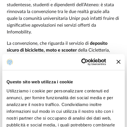
studentesse, studenti e dipendenti dell’Ateneo: è stata
rinnovata la convenzione tra le due realtà grazie alla
quale la comunità universitaria Unipr può infatti fruire di
significative agevolazioni nei servizi offerti da
Infomobility.
La convenzione, che riguarda il servizio di
deposito
sicuro di biciclette, moto e scooter
della Cicletteria,
prevede nuove tariffe scontate sull’abbonamento
annuale e mensile.
Per aderire alla promozione è sufficiente mostrare il
Questo sito web utilizza i cookie
badge identificativo Unipr, la Student Card oppure
compilare il modulo di “dichiarazione sostitutiva”
Utilizziamo i cookie per personalizzare contenuti ed
scaricabile dai siti web di Infomobility e dell’Università di
annunci, per fornire funzionalità dei social media e per
Parma insieme a un documento d’identità valido. Gli
analizzare il nostro traffico. Condividiamo inoltre
abbonamenti per il servizio di parcheggio custodito in
informazioni sul modo in cui utilizza il nostro sito con i
Cicletteria sono sottoscrivibili in Cicletteria.
nostri partner che si occupano di analisi dei dati web,
pubblicità e social media, i quali potrebbero combinarle