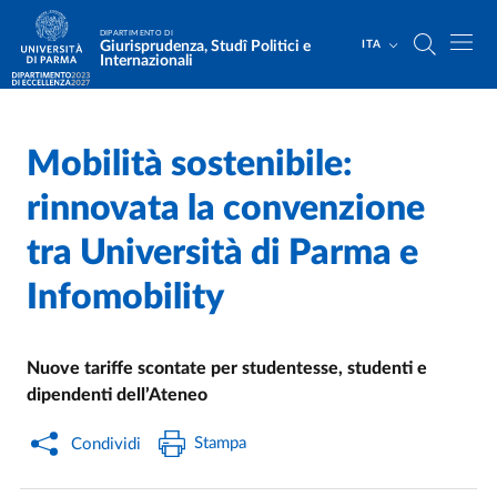
Salta al contenuto principale
Skip to footer
DIPARTIMENTO DI
Giurisprudenza, Studî Politici e
ITA
Internazionali
Mobilità sostenibile:
Home
/
Cerca una notizia
/
rinnovata la convenzione
tra Università di Parma e
Infomobility
Nuove tariffe scontate per studentesse, studenti e
dipendenti dell’Ateneo
Stampa
Condividi