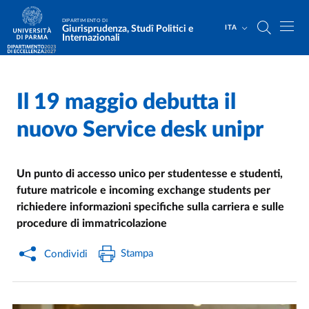
Salta al contenuto principale
Skip to footer
DIPARTIMENTO DI
Giurisprudenza, Studî Politici e
ITA
Internazionali
Il 19 maggio debutta il
Home
/
Cerca una notizia
/
nuovo Service desk unipr
Un punto di accesso unico per studentesse e studenti,
future matricole e incoming exchange students per
richiedere informazioni specifiche sulla carriera e sulle
procedure di immatricolazione
Stampa
Condividi