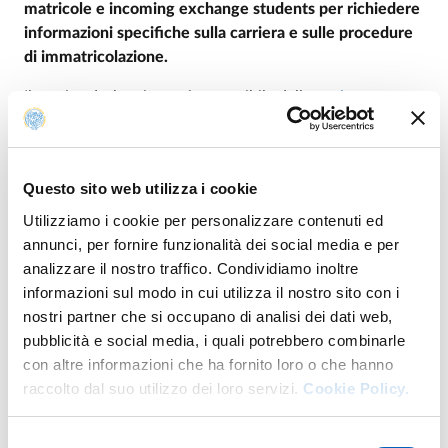
matricole e incoming exchange students per richiedere
informazioni specifiche sulla carriera e sulle procedure
di immatricolazione.
Il service desk unipr sarà accessibile dalla
pagina
dedicata
.
Dopo l’autenticazione, con le credenziali di Ateneo
,
con
quelle SPID/CIE o con altre modalità, si potrà selezionare
Questo sito web utilizza i cookie
l’argomento d’interesse, in modo che la richiesta sia
Utilizziamo i cookie per personalizzare contenuti ed
inoltrata automaticamente al personale dell’ufficio
annunci, per fornire funzionalità dei social media e per
corretto. Attraverso il login il sistema riconoscerà l’utente
analizzare il nostro traffico. Condividiamo inoltre
e si potranno visionare tutte le comunicazioni inviate e
informazioni sul modo in cui utilizza il nostro sito con i
ricevute.
nostri partner che si occupano di analisi dei dati web,
pubblicità e social media, i quali potrebbero combinarle
Il nuovo servizio nasce per ottimizzare e rendere meno
con altre informazioni che ha fornito loro o che hanno
dispersive le comunicazioni dell’esterno con gli uffici
raccolto dal suo utilizzo dei loro servizi.
Cookie Policy.
dell’Ateneo, con l’obiettivo di migliorare l’efficienza del
processo e la soddisfazione dell’utenza. Nei prossimi
mesi anche altri servizi rivolti all’utenza sia esterna che
Selezione