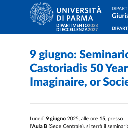
Salta al contenuto principale
Skip to footer
DIPART
Giuri
Navi
DIPAR
9 giugno: Seminari
Home
/
Cerca una notizia
/
Castoriadis 50 Years
Imaginaire, or Soci
Lunedì
9 giugno
2025, alle ore
15
, presso
l'
Aula B
(Sede Centrale), si terrà il seminari