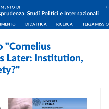
C
IMENTO DI
sprudenza, Studî Politici e Internazionali
gazione principale
TIMENTO
DIDATTICA
RICERCA
TERZA MISSI
o "Cornelius
 Later: Institution,
ety?"
o