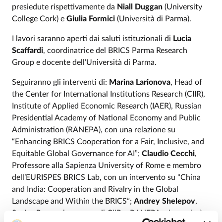
presiedute rispettivamente da
Niall Duggan
(University
College Cork) e
Giulia Formici
(Università di Parma).
I lavori saranno aperti dai saluti istituzionali di
Lucia
Scaffardi
, coordinatrice del BRICS Parma Research
Group e docente dell’Università di Parma.
Seguiranno gli interventi di:
Marina Larionova
, Head of
the Center for International Institutions Research (CIIR),
Institute of Applied Economic Research (IAER), Russian
Presidential Academy of National Economy and Public
Administration (RANEPA), con una relazione su
“Enhancing BRICS Cooperation for a Fair, Inclusive, and
Equitable Global Governance for AI”;
Claudio Cecchi
,
Professore alla Sapienza University of Rome e membro
dell’EURISPES BRICS Lab, con un intervento su “China
and India: Cooperation and Rivalry in the Global
Landscape and Within the BRICS”;
Andrey Shelepov
,
Senior Researcher presso il CIIR – RANEPA, che parlerà