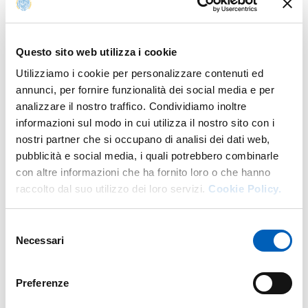
di “BRICS Cooperation in Reforming the International
Monetary and Financial System and the Role of the New
Development Bank”;
Antonella Mori
, Head of the Latin
Questo sito web utilizza i cookie
America Program all’ISPI e docente presso l’Università
Bocconi, che discuterà “Will the New Development Bank
Utilizziamo i cookie per personalizzare contenuti ed
Challenge the Dominance of the Dollar?”;
Polianna de
annunci, per fornire funzionalità dei social media e per
Almeida Portela
, PhD Candidate presso l’Institute of
analizzare il nostro traffico. Condividiamo inoltre
Social and Political Studies (IESP-UERJ), Rio de Janeiro
informazioni sul modo in cui utilizza il nostro sito con i
State University, con un intervento su “The New
nostri partner che si occupano di analisi dei dati web,
Development Bank (NDB) and BRICS Expansion:
pubblicità e social media, i quali potrebbero combinarle
Investment Patterns and Dynamics”.
con altre informazioni che ha fornito loro o che hanno
raccolto dal suo utilizzo dei loro servizi.
Cookie Policy.
L’incontro offrirà una prospettiva multidisciplinare sulle
implicazioni geopolitiche, economiche e finanziarie della
Selezione
cooperazione BRICS e sulle sfide legate all’allargamento
Necessari
del
del gruppo, ponendo particolare attenzione al ruolo della
consenso
New Development Bank come strumento di sviluppo e
come possibile alternativa ai tradizionali centri del potere
Preferenze
finanziario internazionale.