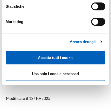
Statistiche
L’evento sarà trasmesso in streaming al link indicato sul
sito web del BRICS Parma Research Group - consultabile
Marketing
al seguente link:
https://www.brics.unipr.it/
- la
mattina dell’evento. La partecipazione in persona è ad
ingresso libero fino ad esaurimento posti.
Mostra dettagli
Accetta tutti i cookie
LOCANDINA SEMINARIO BRICS - 14
PDF
OTTOBRE 2025
Usa solo i cookie necessari
Modificato il
13/10/2025