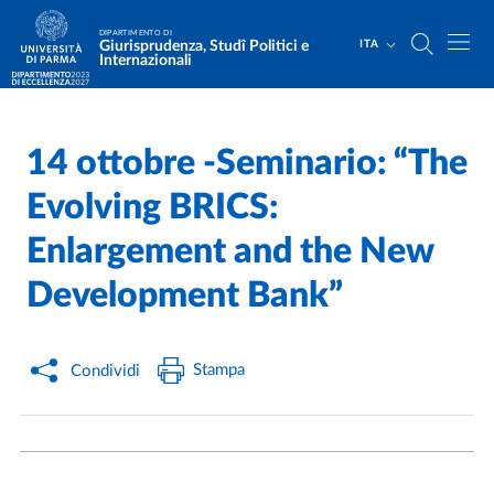
Salta al contenuto principale
Skip to footer
DIPARTIMENTO DI
Giurisprudenza, Studî Politici e
ITA
Internazionali
14 ottobre -Seminario: “The
Home
/
Cerca una notizia
/
Evolving BRICS:
Enlargement and the New
Development Bank”
Stampa
Condividi