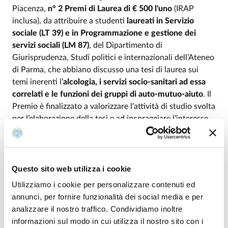
Piacenza,
n° 2 Premi di Laurea di € 500 l'uno
(IRAP
inclusa), da attribuire a studenti
laureati in Servizio
sociale (LT 39) e in Programmazione e gestione dei
servizi sociali (LM 87)
, del Dipartimento di
Giurisprudenza, Studî politici e internazionali dell’Ateneo
di Parma, che abbiano discusso una tesi di laurea sui
temi inerenti l’
alcologia, i servizi socio-sanitari ad essa
correlati e le funzioni dei gruppi di auto-mutuo-aiuto
. Il
Premio è finalizzato a valorizzare l’attività di studio svolta
per l’elaborazione della tesi e ad incoraggiare l’interesse
per la ricerca e l’approfondimento del neo-laureato.
Questo sito web utilizza i cookie
Allegati
Utilizziamo i cookie per personalizzare contenuti ed
annunci, per fornire funzionalità dei social media e per
analizzare il nostro traffico. Condividiamo inoltre
informazioni sul modo in cui utilizza il nostro sito con i