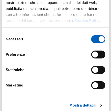
nostri partner che si occupano di analisi dei dati web,
BANDO PREMIO DI LAUREA
PDF
pubblicità e social media, i quali potrebbero combinarle
con altre informazioni che ha fornito loro o che hanno
raccolto dal suo utilizzo dei loro servizi.
Cookie Policy.
Selezione
Necessari
del
ALL. 1 DOMANDA DI AMMISSIONE
PDF
consenso
Preferenze
Statistiche
DECRETO NOMINA COMMISSIONE
PDF
VALUTATRICE
Marketing
Mostra dettagli