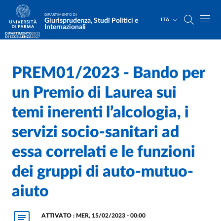
Salta al contenuto principale
Skip to footer
DIPARTIMENTO DI
Giurisprudenza, Studî Politici e
ITA
Internazionali
PREM01/2023 - Bando per
Home
/
/
un Premio di Laurea sui
temi inerenti l’alcologia, i
servizi socio-sanitari ad
essa correlati e le funzioni
dei gruppi di auto-mutuo-
aiuto
ATTIVATO :
MER, 15/02/2023 - 00:00