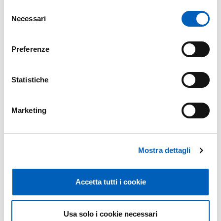
Selezione
Necessari
del
consenso
NOMINA COMMISSIONE VALUTATRICE
PDF
Preferenze
Statistiche
Modificato il
23/12/2022
Marketing
Mostra dettagli
Accetta tutti i cookie
Usa solo i cookie necessari