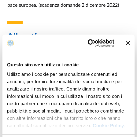
pace europea. (scadenza domande 2 dicembre 2022)
Allegati
Questo sito web utilizza i cookie
BANDO PREMIO DI LAUREA B4PEACE
PDF
Utilizziamo i cookie per personalizzare contenuti ed
annunci, per fornire funzionalità dei social media e per
analizzare il nostro traffico. Condividiamo inoltre
informazioni sul modo in cui utilizza il nostro sito con i
nostri partner che si occupano di analisi dei dati web,
pubblicità e social media, i quali potrebbero combinarle
ALL. 1 DOMANDA DI AMMISSIONE
PDF
con altre informazioni che ha fornito loro o che hanno
raccolto dal suo utilizzo dei loro servizi.
Cookie Policy.