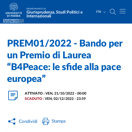
Salta al contenuto principale
Skip to footer
DIPARTIMENTO DI
Giurisprudenza, Studî Politici e
ITA
Internazionali
PREM01/2022 - Bando per
Home
/
/
un Premio di Laurea
“B4Peace: le sfide alla pace
europea”
ATTIVATO :
VEN, 21/10/2022 - 00:00
SCADUTO :
VEN, 02/12/2022 - 23:59
Stampa
Condividi