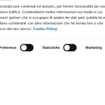
rsonalizzare contenuti ed annunci, per fornire funzionalità dei soc
ostro traffico. Condividiamo inoltre informazioni sul modo in cui
i nostri partner che si occupano di analisi dei dati web, pubblicità 
bbero combinarle con altre informazioni che ha fornito loro o che
izzo dei loro servizi.
Cookie Policy.
Preferenze
Statistiche
Marketing
STRAZIONE TRASPARENTE
BANDI E CONCORSI
NLINE
PERSONALE
E AMICI DELL’UNIVERSITÀ DI
SOSTIENI L'ATENEO
PROTEZIONE DEI DATI - PRIVA
 SOSTENIBILE
URP - UFFICIO RELAZIONI CON 