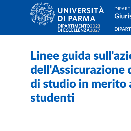
Salta al contenuto principale
Skip to footer
DIPART
Giuri
Navi
DIPAR
Linee guida sull'az
Home
/
/
dell'Assicurazione 
di studio in merito 
studenti