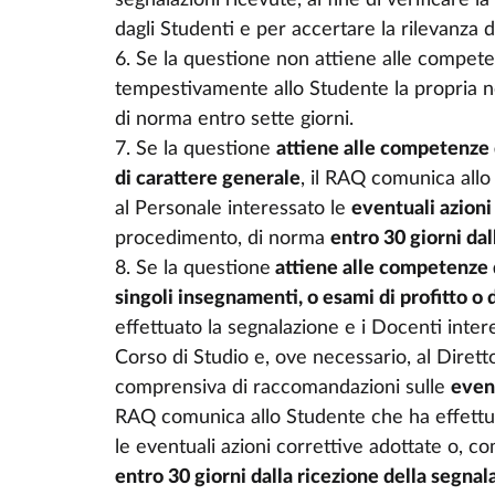
segnalazioni ricevute, al fine di verificare 
dagli Studenti e per accertare la rilevanza d
6. Se la questione non attiene alle compet
tempestivamente allo Studente la propria n
di norma entro sette giorni.
7. Se la questione
attiene alle competenze
di carattere generale
, il RAQ comunica allo
al Personale interessato le
eventuali azioni
procedimento, di norma
entro 30 giorni dal
8. Se la questione
attiene alle competenze 
singoli insegnamenti, o esami di profitto o 
effettuato la segnalazione e i Docenti inter
Corso di Studio e, ove necessario, al Dirett
comprensiva di raccomandazioni sulle
event
RAQ comunica allo Studente che ha effettua
le eventuali azioni correttive adottate o, 
entro 30 giorni dalla ricezione della segnal