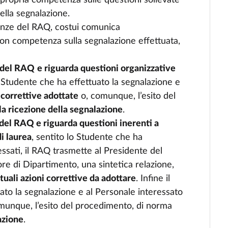
la propria competenza sulle questioni sollevate
ella segnalazione.
enze del RAQ, costui comunica
on competenza sulla segnalazione effettuata,
 del RAQ
e riguarda questioni organizzative
 Studente che ha effettuato la segnalazione e
 correttive adottate
o, comunque, l’esito del
la ricezione della segnalazione
.
del RAQ e riguarda questioni inerenti a
di laurea
, sentito lo Studente che ha
essati, il RAQ trasmette al Presidente del
ore di Dipartimento, una sintetica relazione,
uali azioni correttive da adottare
. Infine il
to la segnalazione e al Personale interessato
comunque, l’esito del procedimento, di norma
azione
.