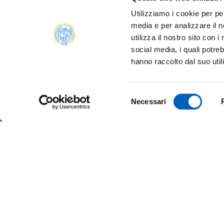
Utilizziamo i cookie per pe
media e per analizzare il n
utilizza il nostro sito con 
social media, i quali potre
hanno raccolto dal suo util
Selezione
Necessari
del
consenso
AMMINI
ALBO O
ALUMNI 
PARMA
Università degli studi di Parma
Via Università, 12 - I 43121 Parma
ATENEO
P.IVA 00308780345