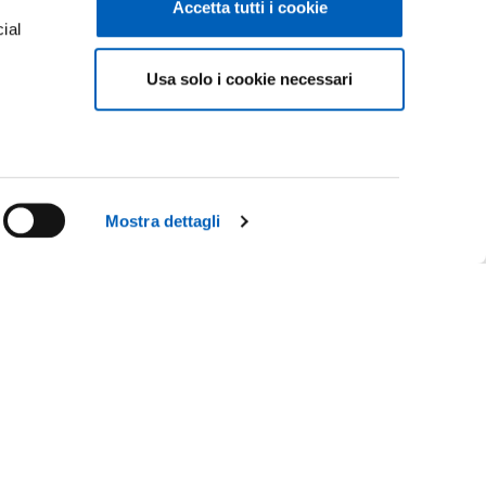
Accetta tutti i cookie
ial
Usa solo i cookie necessari
e
Mostra dettagli
Facebook
Linkedin
Instagram
Youtube
TikTok
Flickr
CY
X
WhatsApp
IL