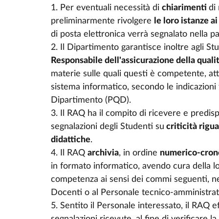
1. Per eventuali necessità di
chiarimenti
di
preliminarmente rivolgere
le loro istanze a
di posta elettronica verrà segnalato nella p
2. Il Dipartimento garantisce inoltre agli Stu
Responsabile dell'assicurazione della qual
materie sulle quali questi è competente, at
sistema informatico, secondo le indicazioni f
Dipartimento (PQD).
3. Il RAQ ha il compito di ricevere e predisp
segnalazioni degli Studenti su
criticità rigu
didattiche
.
4. Il RAQ
archivia
, in ordine
numerico-cron
in formato informatico, avendo cura della l
competenza ai sensi dei commi seguenti, ne
Docenti o al Personale tecnico-amministrat
5. Sentito il Personale interessato, il RAQ 