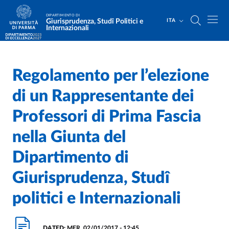
Salta al contenuto principale
Skip to footer
DIPARTIMENTO DI
Giurisprudenza, Studî Politici e
ITA
Internazionali
Regolamento per l’elezione
Home
/
/
di un Rappresentante dei
Professori di Prima Fascia
nella Giunta del
Dipartimento di
Giurisprudenza, Studî
politici e Internazionali
DATED:
MER, 02/01/2017 - 12:45