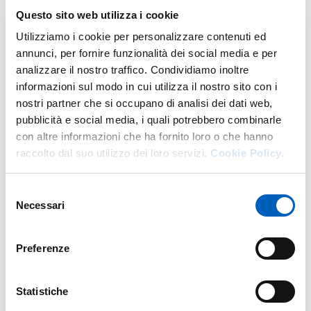
Internazionali
Questo sito web utilizza i cookie
Utilizziamo i cookie per personalizzare contenuti ed
annunci, per fornire funzionalità dei social media e per
6 – REGOLAMENTO ELEZIONE DI UN
analizzare il nostro traffico. Condividiamo inoltre
RAPPRESENTANTE DEI PROFESSORI DI
PDF
informazioni sul modo in cui utilizza il nostro sito con i
PRIMA FASCIA NELLA GIUNTA DEL
nostri partner che si occupano di analisi dei dati web,
DIPARTIMENTO
pubblicità e social media, i quali potrebbero combinarle
con altre informazioni che ha fornito loro o che hanno
raccolto dal suo utilizzo dei loro servizi.
Cookie Policy.
Selezione
Modificato il
22/11/2023
Necessari
del
consenso
Preferenze
Statistiche