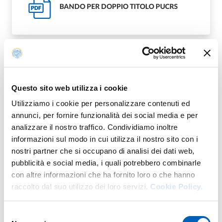
BANDO PER DOPPIO TITOLO PUCRS
PDF
ALL.1 - DOMANDA DI AMMISSIONE
PDF
Questo sito web utilizza i cookie
Utilizziamo i cookie per personalizzare contenuti ed
annunci, per fornire funzionalità dei social media e per
analizzare il nostro traffico. Condividiamo inoltre
informazioni sul modo in cui utilizza il nostro sito con i
NOMINA COMMISSIONE VALUTATRICE
nostri partner che si occupano di analisi dei dati web,
PDF
DOPPIO TITOLO PUCRS
pubblicità e social media, i quali potrebbero combinarle
con altre informazioni che ha fornito loro o che hanno
raccolto dal suo utilizzo dei loro servizi.
Cookie Policy.
Selezione
DECRETO APPROVAZIONE