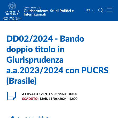
Salta al contenuto principale
Skip to footer
DIPARTIMENTO DI
Giurisprudenza, Studî Politici e
ITA
Internazionali
DD02/2024 - Bando
Home
/
doppio titolo in
Giurisprudenza
a.a.2023/2024 con PUCRS
(Brasile)
ATTIVATO :
VEN, 17/05/2024 - 00:00
SCADUTO :
MAR, 11/06/2024 - 12:00