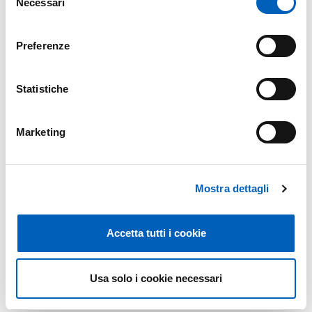
Necessari
PDF
del
GRADUATORIA PUCRS 2024
consenso
Preferenze
Statistiche
Modificato il
15/07/2024
Marketing
Mostra dettagli
Accetta tutti i cookie
Usa solo i cookie necessari