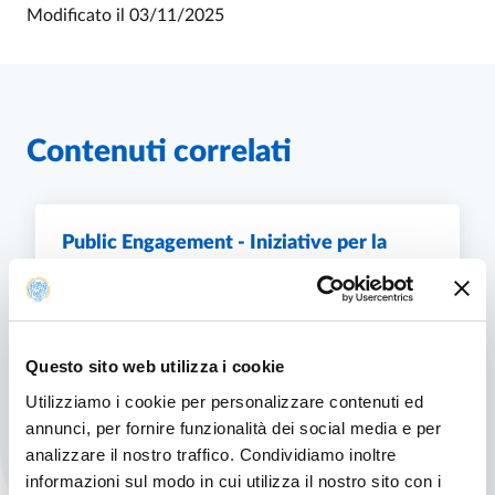
Modificato il
03/11/2025
Contenuti correlati
Public Engagement - Iniziative per la
società
Public Engagement si riferisce all’insieme di
attività organizzate istituzionalmente
dall'Università degli Studi di Parma senza scopo
Questo sito web utilizza i cookie
di lucro con valore...
Utilizziamo i cookie per personalizzare contenuti ed
PUBLIC ENGAGEMENT - INIZIATIVE PER LA SO
SCOPRI DI PIÙ
annunci, per fornire funzionalità dei social media e per
analizzare il nostro traffico. Condividiamo inoltre
informazioni sul modo in cui utilizza il nostro sito con i