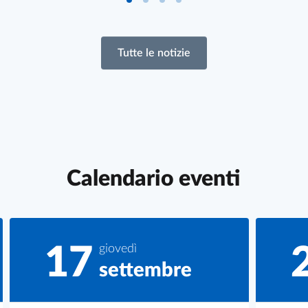
Vai al blocco 0 del carousel
Vai al blocco 1 del carousel
Vai al blocco 2 del carouse
Vai al blocco 3 del caro
Tutte le notizie
Calendario eventi
17
giovedì
settembre