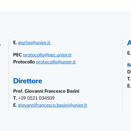
,
A
E.
giurisp@unipr.it
E.
PEC
protocollo@pec.unipr.it
Protocollo
protocollo@unipr.it
R
D
T.
Direttore
E.
Prof. Giovanni Francesco Basini
T.
+39 0521 034509
E.
giovannifrancesco.basini@unipr.it