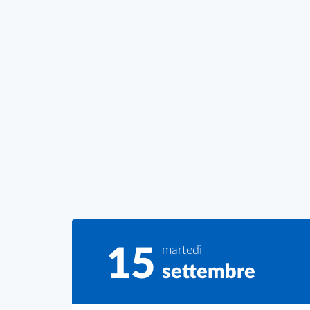
15
martedì
settembre