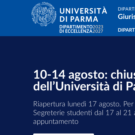
Salta al contenuto principale
Skip to footer
DIPART
Giuri
Navi
DIPAR
Dipartimento di Dipart
10-14 agosto: chius
dell’Università di 
Riapertura lunedì 17 agosto. Per
Segreterie studenti dal 17 al 21 a
appuntamento