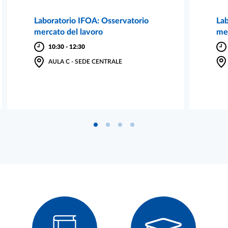
Laboratorio IFOA: Osservatorio
Lab
mercato del lavoro
mer
10:30
-
12:30
AULA C - SEDE CENTRALE
Vai al blocco 0 del carousel
Vai al blocco 1 del carousel
Vai al blocco 2 del carouse
Vai al blocco 3 del caro