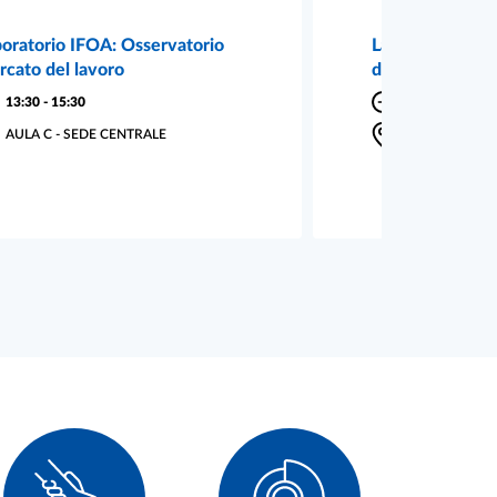
oratorio IFOA: Osservatorio
Laboratorio IFO
cato del lavoro
del lavoro | La 
13:30
-
15:30
10:30
-
12:30
AULA C - SEDE CENTRALE
AULA C - SED
l
usel