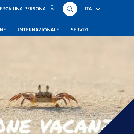
ITA
ERCA UNA PERSONA
ONE
INTERNAZIONALE
SERVIZI
za, di Studî Politici 