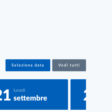
l
usel
Seleziona data
Vedi tutti
21
lunedì
22
mart
settembre
se