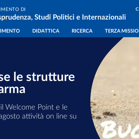
C
IMENTO DI
sprudenza, Studî Politici e Internazionali
gazione principale
TIMENTO
DIDATTICA
RICERCA
TERZA MISSI
imento di Giurispruden
e le strutture
Parma
 il Welcome Point e le
gosto attività on line su