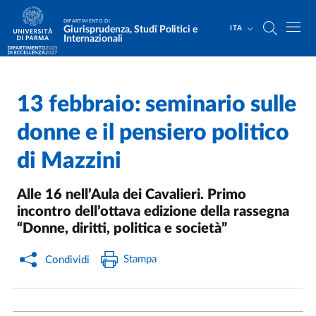
Salta al contenuto principale
Skip to footer
DIPARTIMENTO DI
Giurisprudenza, Studî Politici e
ITA
Internazionali
13 febbraio: seminario sulle
Home
/
Cerca una notizia
/
donne e il pensiero politico
di Mazzini
Alle 16 nell’Aula dei Cavalieri. Primo
incontro dell’ottava edizione della rassegna
“Donne, diritti, politica e società”
Stampa
Condividi