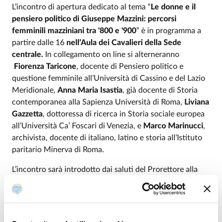
L’incontro di apertura dedicato al tema “
Le donne e il
pensiero politico di Giuseppe Mazzini: percorsi
femminili mazziniani tra '800 e '900
” è in programma a
partire dalle 16
nell’Aula dei Cavalieri della Sede
centrale.
In collegamento on line si alterneranno
Fiorenza Taricone
, docente di Pensiero politico e
questione femminile all’Università di Cassino e del Lazio
Meridionale,
Anna Maria Isastia
, già docente di Storia
contemporanea alla Sapienza Università di Roma,
Liviana
Gazzetta
, dottoressa di ricerca in Storia sociale europea
all’Università Ca’ Foscari di Venezia, e
Marco Marinucci
,
archivista, docente di italiano, latino e storia all’Istituto
paritario Minerva di Roma.
L’incontro sarà introdotto dai saluti del Prorettore alla
didattica Simone Baglioni, di
Andrea Errera
, docente
di Storia del diritto medievale e moderno all’Università di
Parma,
Piergiovanni Genovesi
, docente di Storia
contemporanea all’Università di Parma e alla guida del